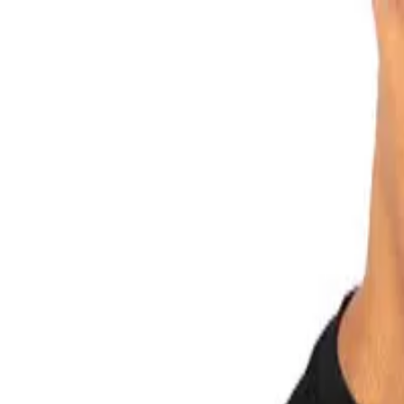
Kategorien
Marken
Sale
Neu
Große Größen
Inspiration