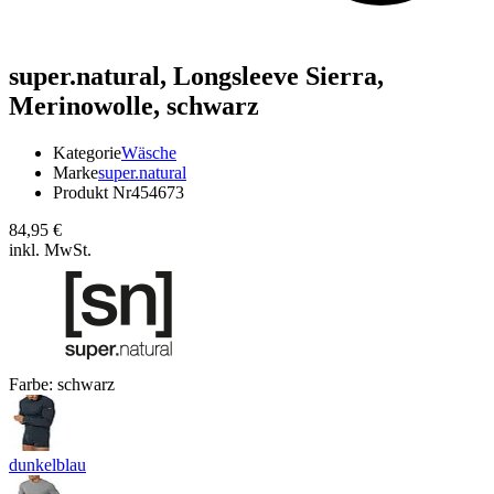
super.natural,
Longsleeve Sierra,
Merinowolle, schwarz
Kategorie
Wäsche
Marke
super.natural
Produkt Nr
454673
84,95 €
inkl. MwSt.
Farbe:
schwarz
dunkelblau